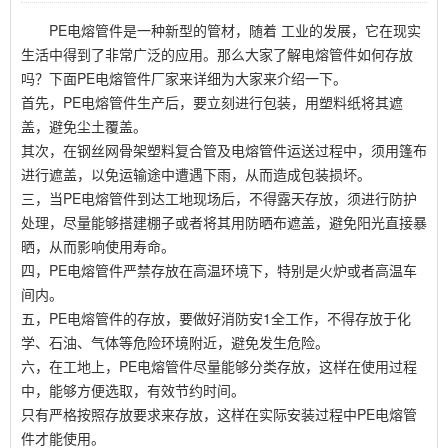
PE电熔管件是一种新型的管材，随着 工业的发展，它在现实
生活中得到了非常广泛的应用。那么大家了解电熔管件如何存放
吗？下面PE电熔管件厂家来详细为大家来介绍一下。
首先，PE电熔管件生产后，要立刻进行包装，用塑料纸将其遮
盖，避免尘土覆盖。
其次，在钢丝网骨架塑料复合管及电熔管件运送过程中，须用篷布
进行遮盖，以免运输途中遭遇下雨，从而造成包装损坏。
三，当PE电熔管件到达工地现场后，不得露天存放，须进行防护
处理，尽量能够搭建棚子或者将其用防晒布遮盖，避免阳光直接暴
晒，从而影响使用寿命。
四，PE电熔管件严禁存放在高温环境下，特别是火炉或者高温车
间内。
五，PE电熔管件的存放，要做好消防安1全工作，不得存放于化
学、石油、气体等危险环境附近，避免发生危险。
六，在工地上，PE电熔管件尽量能够分类存放，这样在使用过程
中，能够方便选取，有效节约时间。
只有严格按照存放要求来存放，这样在实际安装过程中PE电熔管
件才能使用。